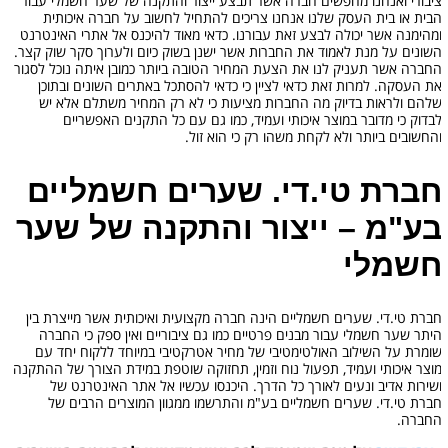
ציבורי ואנחנו מחפשים חברה אשר תבצע ייצור והתקנה של שער חשמלי עבור
הבית או בית העסק שלנו אנחנו צריכים להתחיל לחשוב על חברה איכותית
ומהימנה אשר יכולה לבצע זאת עבורנו. כדאי מאוד להיכנס אל אתרי האינטרנט
השונים על מנת לאמוד את החברות אשר ישנן בשוק כיום ולערוך סקר שוק קצר.
החברה אשר תעניק לנו את הצעת המחיר הטובה ביותר כמובן איתה נוכל לסגור
את העסקה. למרות זאת כדאי לציין כי כדאי להסתכל באתרים השונים ובתוכן
שלהם ולראות בדיוק מה החברות מציעות כי לא רק המחיר משתלם אלא יש
לבדוק כי מדובר במוצר איכותי ועמיד, כמו גם עם כל התקנים האפשריים
והחשובים ביותר ולא לקחת משהו רק כי הוא זול.
חברת טי.די. שערים חשמליים
בע"מ – ייצור והתקנה של שער
חשמלי
חברת טי.די. שערים חשמליים הינה חברה מקצועית ואיכותית אשר מייצרת בין
היתר שער חשמלי עבור מבנים פרטיים כמו גם ציבוריים ואין ספק כי החברה
שומרת על השילוב האולטימטיבי של מחיר אטרקטיבי במיוחד ללקוח יחד עם
מוצר איכותי ועמיד, תפעול נוח וזמין, תחזוקה שוטפת במידת הצורך של ההתקנה
ושירות אדיב ונעים לאורך כל הדרך. היכנסו עכשיו אל אתר האינטרנט של
חברת טי.די. שערים חשמליים בע"מ והתרשמו ממגוון המוצרים הרבים של
החברה.