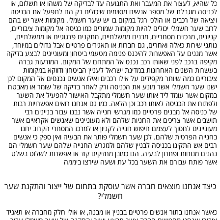
כל שהיא, לעצור את המעבר ואת התנועה עד לבדיקה של משהו או תשלום, או
לכניסה מוגבלת של מספר אנשים מסוימים שיכולים רק הם לתפעל את הכניסה
ויציאה של רכבים או הולכי רגל במקום בו יש שער חשמלי. מקומות אשר יש בהם
לרוב שער חשמלי יכולים להיות מקומות שמורים כמו כניסה אל מקומות ציבוריים,
קניונים, מרכזים מסחריים, מבנים ממשלתיים, מתקנים פדגוגיים או ממשלתיים,
נותני שירות כאלה ואחרים, גם חברות או תאגידים פרטיים אבל גדולים במיוחד,
אשר מגנים על האפשרות להיכנס פנימה מטעמי ביטחון ומעוניינים לבצע בדיקה
מקיפה ברכב לפני שאותו רכב נכנס אל המתחם של המקום. המודעות גברה
בעשרות השנים האחרונות במדינת ישראל לעניין הביטחון ודווקא במקומות
ציבוריים כמה שיותר מקפידים על אילו רכבים ואילו אנשים נכנסים אל המקום לכן
ישנו שער חשמלי אשר מונע את הכניסה ורק לאחר בדיקה של שומר או מאבטח
במקום אשר עומד ליד אותו שער חשמלי מתקבל האישור להפעיל את השער
ולפתוח את הכניסה לאותו רכב וכן הלאה. כמו גם אנחנו רואים אפשרויות רבות
של כניסה אל מבנים פרטיים כמו מגרשי חנייה אשר נבנו עבור בניינים רבי
תושבים אשר צריכים את החניות שלהם ולא מעוניינים שאנשים אקראיים אשר
מעוניינים לחסוך לעצמם חיפוש חנייה לקניון או למרכז המסחרי הקרוב יחנו
בחנייה הפרטית שלהם. לכן שער חשמלי פותר את הבעיה ואין ספק כי אנשים
רבים אש התקינו בכניסה לבניין שלהם ולמגרש החנייה שלהם שער חשמלי הם
נהנים מנוחות ופתרון לבעיה. הם כמובן מחזיקים קוד או אפשרות לשלוט בשלט
אשר פותח עבורם את השער בכל עת ושעה שירצו ביממה
כיצד אנחנו מוצאים חברה אשר עוסקת בתחום של ייצור והתקנת שער
חשמלי?
כאשר אנחנו בתור אנשים פרטיים בבניין או מבנה, או אולי חלק מחברה או תאגיד