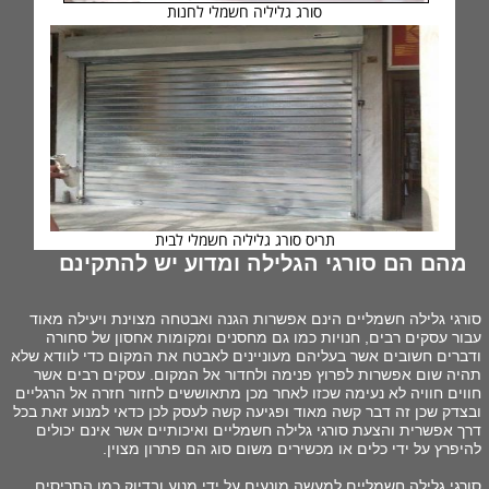
סורג גליליה חשמלי לחנות
תריס סורג גליליה חשמלי לבית
מהם הם סורגי הגלילה ומדוע יש להתקינם
סורגי גלילה חשמליים הינם אפשרות הגנה ואבטחה מצוינת ויעילה מאוד
עבור עסקים רבים, חנויות כמו גם מחסנים ומקומות אחסון של סחורה
ודברים חשובים אשר בעליהם מעוניינים לאבטח את המקום כדי לוודא שלא
תהיה שום אפשרות לפרוץ פנימה ולחדור אל המקום. עסקים רבים אשר
חווים חוויה לא נעימה שכזו לאחר מכן מתאוששים לחזור חזרה אל הרגליים
ובצדק שכן זה דבר קשה מאוד ופגיעה קשה לעסק לכן כדאי למנוע זאת בכל
דרך אפשרית והצעת סורגי גלילה חשמליים ואיכותיים אשר אינם יכולים
להיפרץ על ידי כלים או מכשירים משום סוג הם פתרון מצוין.
סורגי גלילה חשמליים למעשה מונעים על ידי מנוע ובדיוק כמו התריסים