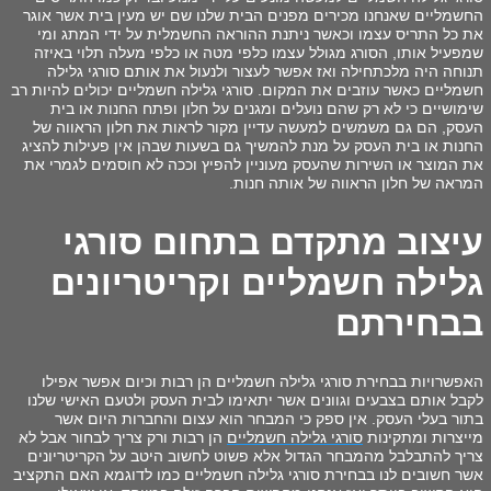
החשמליים שאנחנו מכירים מפנים הבית שלנו שם יש מעין בית אשר אוגר
את כל התריס עצמו וכאשר ניתנת ההוראה החשמלית על ידי המתג ומי
שמפעיל אותו, הסורג מגולל עצמו כלפי מטה או כלפי מעלה תלוי באיזה
תנוחה היה מלכתחילה ואז אפשר לעצור ולנעול את אותם סורגי גלילה
חשמליים כאשר עוזבים את המקום. סורגי גלילה חשמליים יכולים להיות רב
שימושיים כי לא רק שהם נועלים ומגנים על חלון ופתח החנות או בית
העסק, הם גם משמשים למעשה עדיין מקור לראות את חלון הראווה של
החנות או בית העסק על מנת להמשיך גם בשעות שבהן אין פעילות להציג
את המוצר או השירות שהעסק מעוניין להפיץ וככה לא חוסמים לגמרי את
המראה של חלון הראווה של אותה חנות.
עיצוב מתקדם בתחום
סורגי
גלילה חשמליים
וקריטריונים
בבחירתם
האפשרויות בבחירת סורגי גלילה חשמליים הן רבות וכיום אפשר אפילו
לקבל אותם בצבעים וגוונים אשר יתאימו לבית העסק ולטעם האישי שלנו
בתור בעלי העסק. אין ספק כי המבחר הוא עצום והחברות היום אשר
מייצרות ומתקינות
סורגי גלילה חשמליים
הן רבות ורק צריך לבחור אבל לא
צריך להתבלבל מהמבחר הגדול אלא פשוט לחשוב היטב על הקריטריונים
אשר חשובים לנו בבחירת סורגי גלילה חשמליים כמו לדוגמא האם התקציב