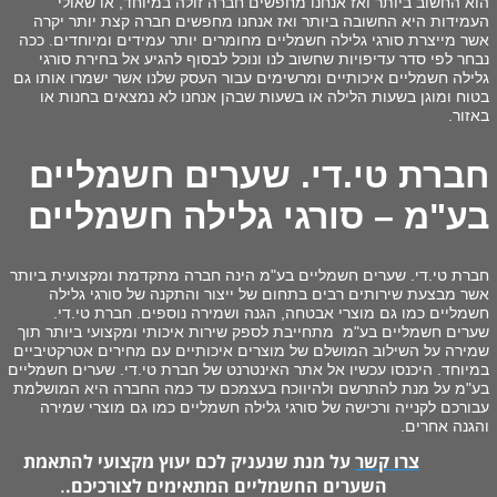
הוא החשוב ביותר ואז אנחנו מחפשים חברה זולה במיוחד, או שאולי
העמידות היא החשובה ביותר ואז אנחנו מחפשים חברה קצת יותר יקרה
אשר מייצרת סורגי גלילה חשמליים מחומרים יותר עמידים ומיוחדים. ככה
נבחר לפי סדר עדיפויות שחשוב לנו ונוכל לבסוף להגיע אל בחירת סורגי
גלילה חשמליים איכותיים ומרשימים עבור העסק שלנו אשר ישמרו אותו גם
בטוח ומוגן בשעות הלילה או בשעות שבהן אנחנו לא נמצאים בחנות או
באזור
.
חברת טי.די. שערים חשמליים
בע"מ
– סורגי גלילה חשמליים
חברת טי.די. שערים חשמליים בע"מ הינה חברה מתקדמת ומקצועית ביותר
אשר מבצעת שירותים רבים בתחום של ייצור והתקנה של סורגי גלילה
חשמליים כמו גם מוצרי אבטחה, הגנה ושמירה נוספים. חברת טי.די.
שערים חשמליים בע"מ מתחייבת לספק שירות איכותי ומקצועי ביותר תוך
שמירה על השילוב המושלם של מוצרים איכותיים עם מחירים אטרקטיביים
במיוחד. היכנסו עכשיו אל אתר האינטרנט של חברת טי.די. שערים חשמליים
בע"מ על מנת להתרשם ולהיווכח בעצמכם עד כמה החברה היא המושלמת
עבורכם לקנייה ורכישה של סורגי גלילה חשמליים כמו גם מוצרי שמירה
והגנה
אחרים.
צרו קשר
על מנת שנעניק לכם יעוץ מקצועי להתאמת
.
השערים החשמליים המתאימים לצורכיכם.